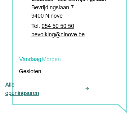
Bevrijdingslaan 7
,
9400
Ninove
054 50 50 50
E-mail
bevolking
@
ninove.be
Vandaag
Morgen
Gesloten
Alle
Bevolking
openingsuren