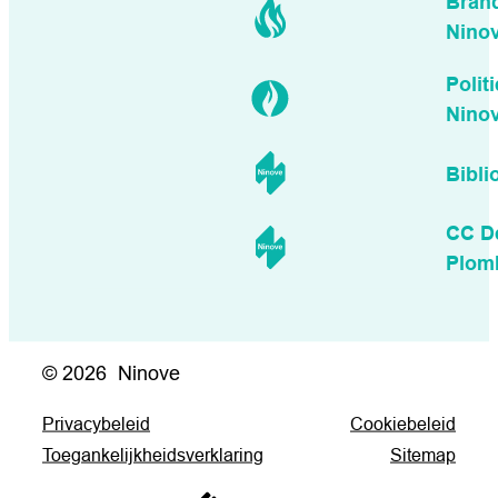
Bran
Nino
Politi
Nino
Bibli
CC D
Plom
© 2026
Ninove
Privacybeleid
Cookiebeleid
Toegankelijkheidsverklaring
Sitemap