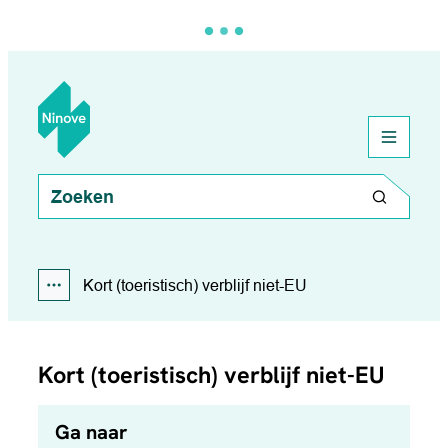
Naar inhoud
Ninove
menu
Wat zoek je?
Zoeken
Kort (toeristisch) verblijf niet-EU
Toon alle broodkruimel items
Kort (toeristisch) verblijf niet-EU
Ga naar