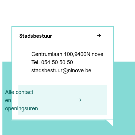
Contact & openingsuren
Stadsbestuur
Adres
,
Centrumlaan 100
9400
Ninove
054 50 50 50
E-mail
stadsbestuur
@
ninove.be
Alle contact
en
openingsuren
Nuttige links