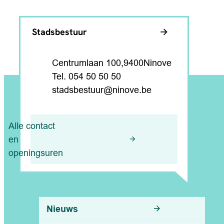
Contact & openingsuren
Stadsbestuur
Adres
,
Centrumlaan 100
9400
Ninove
054 50 50 50
E-mail
stadsbestuur
@
ninove.be
Alle contact
en
openingsuren
Nuttige links
Nieuws