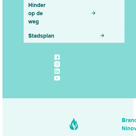
Hinder
op de
weg
Stadsplan
Volg ons op
Facebook
Instagram
LinkedIn
YouTube
Bran
Nino