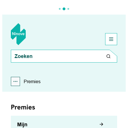
Naar inhoud
Ninove
menu
Wat zoek je?
Zoeken
Premies
Toon alle broodkruimel items
Premies
Mijn