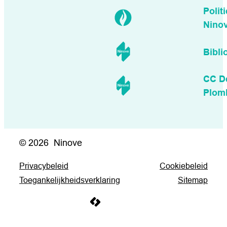
Politi
Nino
Bibli
CC D
Plom
© 2026
Ninove
Privacybeleid
Cookiebeleid
Toegankelijkheidsverklaring
Sitemap
LCP nv 2026 ©