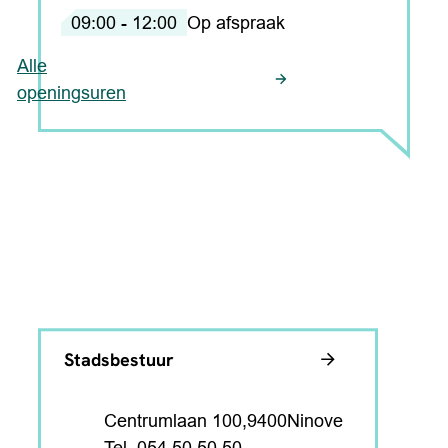
09:00
-
12:00
Op afspraak
Alle
Secretariaat
openingsuren
Contact & openingsuren
Stadsbestuur
Adres
,
Centrumlaan 100
9400
Ninove