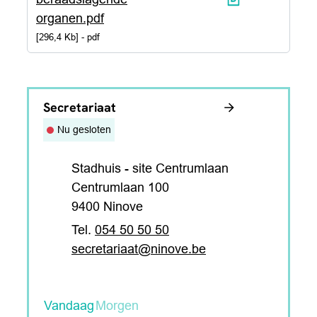
organen.pdf
296,4 Kb
pdf
Contact
Secretariaat
Nu gesloten
Adres
Stadhuis - site Centrumlaan
Centrumlaan 100
,
9400
Ninove
054 50 50 50
E-mail
secretariaat
@
ninove.be
Vandaag
Morgen