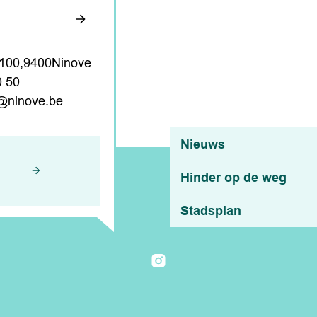
eningsuren
,
 100
9400
Ninove
0 50
@
ninove.be
Nuttige links
Nieuws
Hinder op de weg
Stadsplan
Instagram
Li