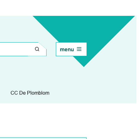
menu
Zoeken
CC De Plomblom