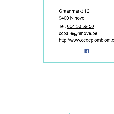
Adres
Graanmarkt 12
,
9400
Ninove
054 50 59 50
E-mail
ccbalie
@
ninove.be
Website
http://www.ccdeplomblom.
Facebook
CC De Plomblom