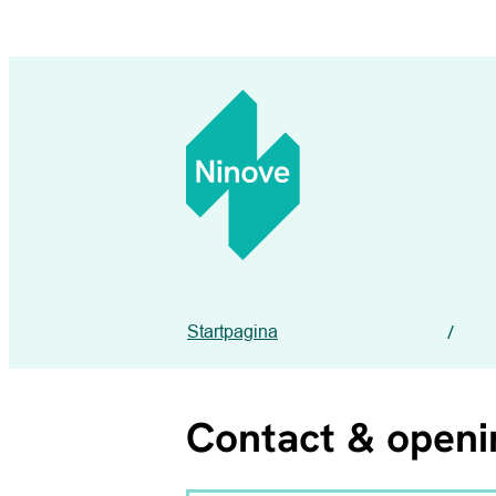
Naar inhoud
Ninove
Startpagina
Contact & open